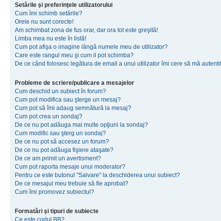
Setările şi preferinţele utilizatorului
Cum îmi schimb setările?
Orele nu sunt corecte!
Am schimbat zona de fus orar, dar ora tot este greşită!
Limba mea nu este în listă!
Cum pot afişa o imagine lângă numele meu de utilizator?
Care este rangul meu şi cum il pot schimba?
De ce când folosesc legătura de email a unui utilizator îmi cere să mă autenti
Probleme de scriere/publicare a mesajelor
Cum deschid un subiect în forum?
Cum pot modifica sau şterge un mesaj?
Cum pot să îmi adaug semnătură la mesaj?
Cum pot crea un sondaj?
De ce nu pot adăuga mai multe opţiuni la sondaj?
Cum modific sau şterg un sondaj?
De ce nu pot să accesez un forum?
De ce nu pot adăuga fişiere ataşate?
De ce am primit un avertisment?
Cum pot raporta mesaje unui moderator?
Pentru ce este butonul "Salvare" la deschiderea unui subiect?
De ce mesajul meu trebuie să fie aprobat?
Cum îmi promovez subiectul?
Formatări şi tipuri de subiecte
Ce este codul BB?