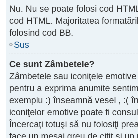
Nu. Nu se poate folosi cod HTML c
cod HTML. Majoritatea formatăril
folosind cod BB.
Sus
Ce sunt Zâmbetele?
Zâmbetele sau iconiţele emotive s
pentru a exprima anumite sentim
exemplu :) înseamnă vesel , :( î
iconiţelor emotive poate fi consul
Încercaţi totuşi să nu folosiţi pr
face un mesaj greu de citit şi un