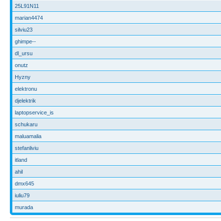
25L91N11
marian4474
silviu23
ghimpe--
dl_ursu
onutz
Hyzny
elektronu
djelektrik
laptopservice_is
schukaru
maluamalia
stefanliviu
itland
ahil
dmx645
iuliu79
murada