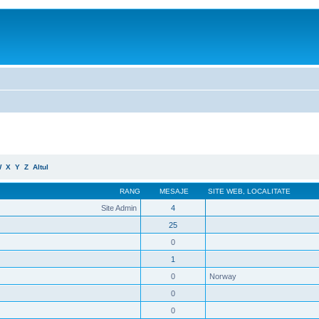
W
X
Y
Z
Altul
RANG
MESAJE
SITE WEB
,
LOCALITATE
Site Admin
4
25
0
1
0
Norway
0
0