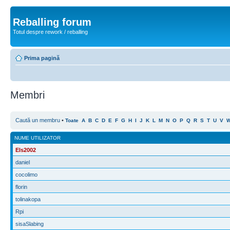
Reballing forum
Totul despre rework / reballing
Prima pagină
Membri
Caută un membru
•
Toate
A
B
C
D
E
F
G
H
I
J
K
L
M
N
O
P
Q
R
S
T
U
V
NUME UTILIZATOR
Els2002
daniel
cocolimo
florin
tolinakopa
Rpi
sisaSlabing