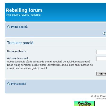
Reballing forum
Totul despre rework / reballing
Prima pagină
Trimitere parolă
Nume utilizator:
Adresă de e-mail:
Aceasta trebuie să fie adresa de e-mail asociată contului dumneavoastră.
Dacă nu aţi schimbat-o din Panoul utilizatorului, atunci este chiar adresa de
e-mail cu care aţi înregistrat contul.
Prima pagină
@ 2012 Powere
Translatio