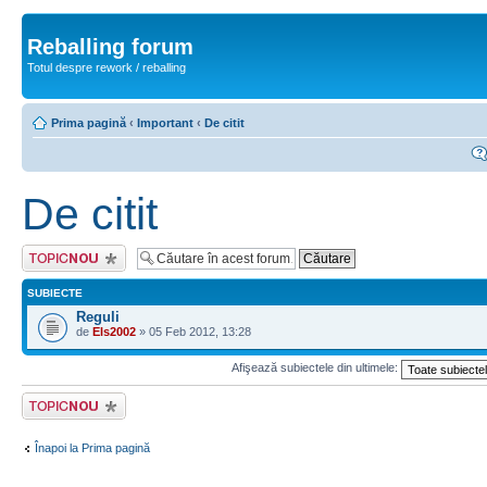
Reballing forum
Totul despre rework / reballing
Prima pagină
‹
Important
‹
De citit
De citit
Scrie un subiect
nou
SUBIECTE
Reguli
de
Els2002
» 05 Feb 2012, 13:28
Afişează subiectele din ultimele:
Scrie un subiect
nou
Înapoi la Prima pagină