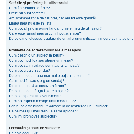
Setările şi preferinţele utilizatorului
Cum îmi schimb setările?
Orele nu sunt corecte!
Am schimbat zona de fus orar, dar ora tot este greşită!
Limba mea nu este în listă!
Cum pot afişa o imagine lângă numele meu de utilizator?
Care este rangul meu şi cum il pot schimba?
De ce când folosesc legătura de email a unui utilizator îmi cere să mă autenti
Probleme de scriere/publicare a mesajelor
Cum deschid un subiect în forum?
Cum pot modifica sau şterge un mesaj?
Cum pot să îmi adaug semnătură la mesaj?
Cum pot crea un sondaj?
De ce nu pot adăuga mai multe opţiuni la sondaj?
Cum modific sau şterg un sondaj?
De ce nu pot să accesez un forum?
De ce nu pot adăuga fişiere ataşate?
De ce am primit un avertisment?
Cum pot raporta mesaje unui moderator?
Pentru ce este butonul "Salvare" la deschiderea unui subiect?
De ce mesajul meu trebuie să fie aprobat?
Cum îmi promovez subiectul?
Formatări şi tipuri de subiecte
Ce este codul BB?