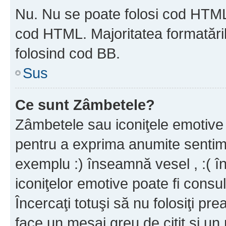
Nu. Nu se poate folosi cod HTML c
cod HTML. Majoritatea formatăril
folosind cod BB.
Sus
Ce sunt Zâmbetele?
Zâmbetele sau iconiţele emotive s
pentru a exprima anumite sentim
exemplu :) înseamnă vesel , :( î
iconiţelor emotive poate fi consul
Încercaţi totuşi să nu folosiţi pr
face un mesaj greu de citit şi un