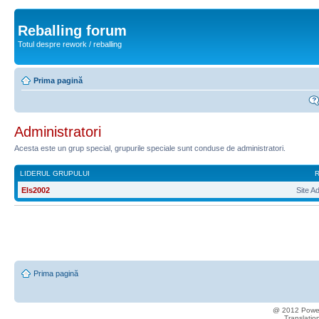
Reballing forum
Totul despre rework / reballing
Prima pagină
Administratori
Acesta este un grup special, grupurile speciale sunt conduse de administratori.
LIDERUL GRUPULUI
Els2002
Site A
Prima pagină
@ 2012 Powere
Translatio